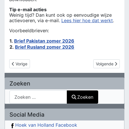
Tip e-mail acties
Weinig tijd? Dan kunt ook op eenvoudige wijze
actievoeren, via e-mail.
Lees hier hoe dat werkt
.
Voorbeeldbrieven:
1.
Brief Pakistan zomer 2026
2.
Brief Rusland zomer 2026
Vorig artikel: Activiteitenkalender
Volgende artikel:
Vorige
Volgende
Zoeken
Zoeken
Zoeken
Social Media
Hoek van Holland Facebook